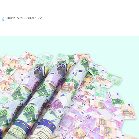
0086-579-88030922