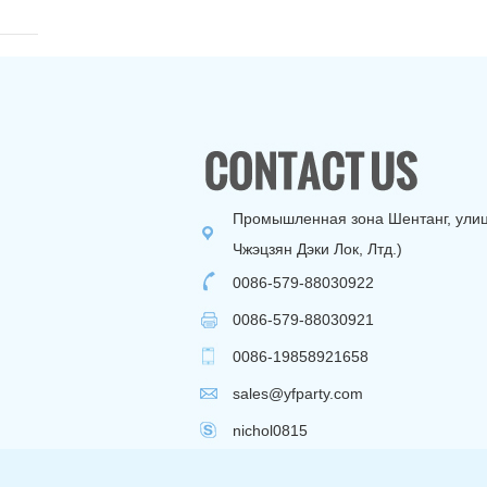
Промышленная зона Шентанг, улица
Чжэцзян Дэки Лок, Лтд.)
0086-579-88030922
0086-579-88030921
0086-19858921658
sales@yfparty.com
nichol0815