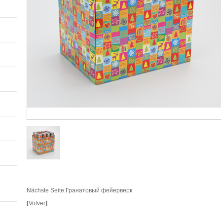
Nächste Seite:
Гранатовый фейерверк
[
Volver
]