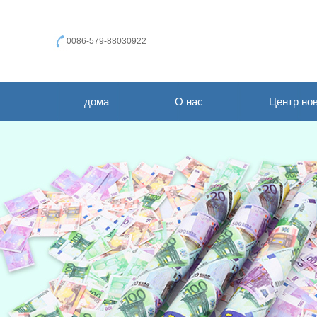
0086-579-88030922
дома
О нас
Центр но